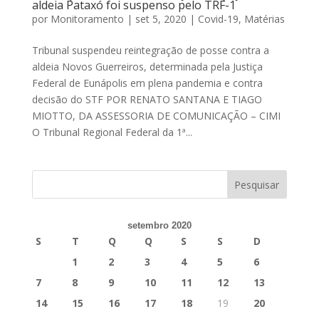
aldeia Pataxó foi suspenso pelo TRF-1
por
Monitoramento
|
set 5, 2020
|
Covid-19
,
Matérias
Tribunal suspendeu reintegração de posse contra a
aldeia Novos Guerreiros, determinada pela Justiça
Federal de Eunápolis em plena pandemia e contra
decisão do STF POR RENATO SANTANA E TIAGO
MIOTTO, DA ASSESSORIA DE COMUNICAÇÃO – CIMI
O Tribunal Regional Federal da 1ª...
setembro 2020
S
T
Q
Q
S
S
D
1
2
3
4
5
6
7
8
9
10
11
12
13
14
15
16
17
18
19
20