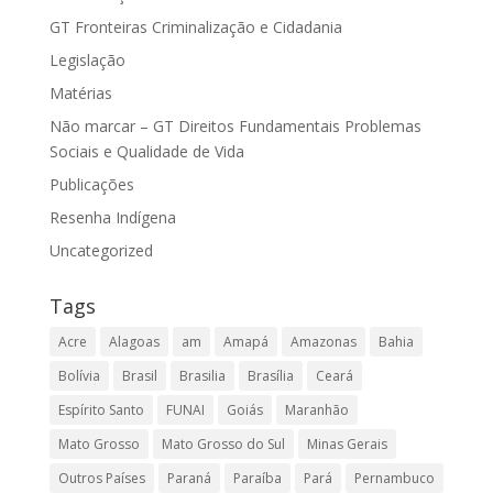
GT Fronteiras Criminalização e Cidadania
Legislação
Matérias
Não marcar – GT Direitos Fundamentais Problemas
Sociais e Qualidade de Vida
Publicações
Resenha Indígena
Uncategorized
Tags
Acre
Alagoas
am
Amapá
Amazonas
Bahia
Bolívia
Brasil
Brasilia
Brasília
Ceará
Espírito Santo
FUNAI
Goiás
Maranhão
Mato Grosso
Mato Grosso do Sul
Minas Gerais
Outros Países
Paraná
Paraíba
Pará
Pernambuco