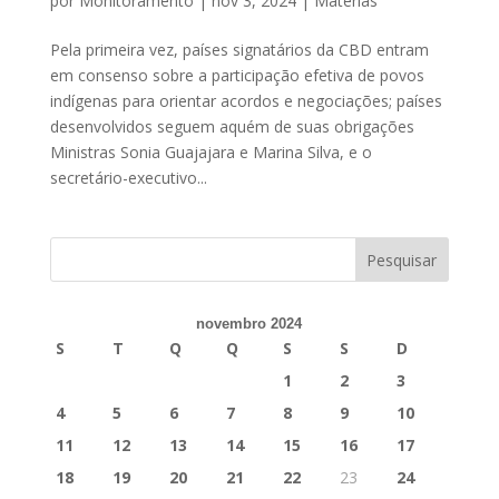
por
Monitoramento
|
nov 3, 2024
|
Matérias
Pela primeira vez, países signatários da CBD entram
em consenso sobre a participação efetiva de povos
indígenas para orientar acordos e negociações; países
desenvolvidos seguem aquém de suas obrigações
Ministras Sonia Guajajara e Marina Silva, e o
secretário-executivo...
novembro 2024
S
T
Q
Q
S
S
D
1
2
3
4
5
6
7
8
9
10
11
12
13
14
15
16
17
18
19
20
21
22
23
24