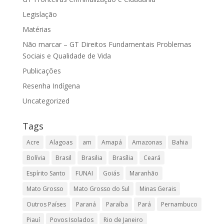
Legislação
Matérias
Não marcar – GT Direitos Fundamentais Problemas
Sociais e Qualidade de Vida
Publicações
Resenha Indígena
Uncategorized
Tags
Acre
Alagoas
am
Amapá
Amazonas
Bahia
Bolívia
Brasil
Brasilia
Brasília
Ceará
Espírito Santo
FUNAI
Goiás
Maranhão
Mato Grosso
Mato Grosso do Sul
Minas Gerais
Outros Países
Paraná
Paraíba
Pará
Pernambuco
Piauí
Povos Isolados
Rio de Janeiro