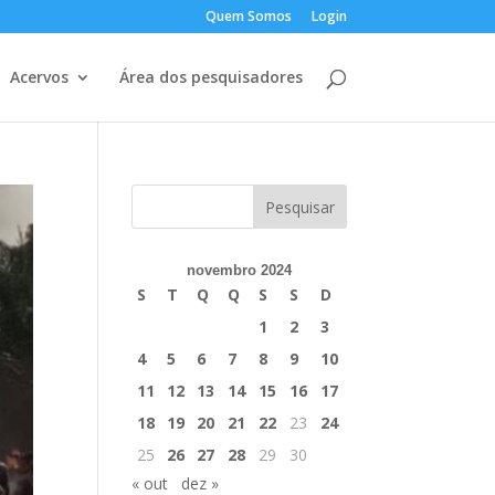
Quem Somos
Login
Acervos
Área dos pesquisadores
novembro 2024
S
T
Q
Q
S
S
D
1
2
3
4
5
6
7
8
9
10
11
12
13
14
15
16
17
18
19
20
21
22
23
24
25
26
27
28
29
30
« out
dez »