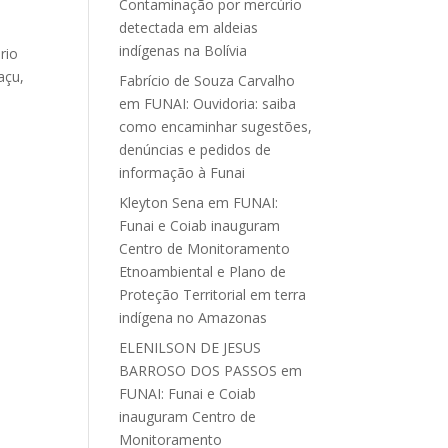
Contaminação por mercúrio
detectada em aldeias
indígenas na Bolívia
rio
açu,
Fabrício de Souza Carvalho
em
FUNAI: Ouvidoria: saiba
como encaminhar sugestões,
denúncias e pedidos de
informação à Funai
Kleyton Sena
em
FUNAI:
Funai e Coiab inauguram
Centro de Monitoramento
Etnoambiental e Plano de
Proteção Territorial em terra
indígena no Amazonas
ELENILSON DE JESUS
BARROSO DOS PASSOS
em
FUNAI: Funai e Coiab
inauguram Centro de
Monitoramento