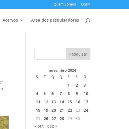
Quem Somos
Login
Acervos
Área dos pesquisadores
novembro 2024
S
T
Q
Q
S
S
D
er
1
2
3
em
4
5
6
7
8
9
10
11
12
13
14
15
16
17
18
19
20
21
22
23
24
25
26
27
28
29
30
« out
dez »