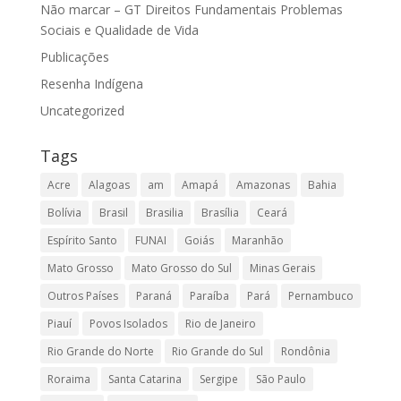
Não marcar – GT Direitos Fundamentais Problemas
Sociais e Qualidade de Vida
Publicações
Resenha Indígena
Uncategorized
Tags
Acre
Alagoas
am
Amapá
Amazonas
Bahia
Bolívia
Brasil
Brasilia
Brasília
Ceará
Espírito Santo
FUNAI
Goiás
Maranhão
Mato Grosso
Mato Grosso do Sul
Minas Gerais
Outros Países
Paraná
Paraíba
Pará
Pernambuco
Piauí
Povos Isolados
Rio de Janeiro
Rio Grande do Norte
Rio Grande do Sul
Rondônia
Roraima
Santa Catarina
Sergipe
São Paulo