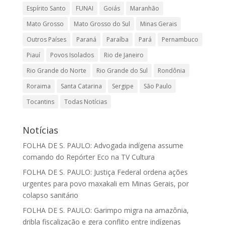
Espírito Santo
FUNAI
Goiás
Maranhão
Mato Grosso
Mato Grosso do Sul
Minas Gerais
Outros Países
Paraná
Paraíba
Pará
Pernambuco
Piauí
Povos Isolados
Rio de Janeiro
Rio Grande do Norte
Rio Grande do Sul
Rondônia
Roraima
Santa Catarina
Sergipe
São Paulo
Tocantins
Todas Notícias
Notícias
FOLHA DE S. PAULO: Advogada indígena assume
comando do Repórter Eco na TV Cultura
FOLHA DE S. PAULO: Justiça Federal ordena ações
urgentes para povo maxakali em Minas Gerais, por
colapso sanitário
FOLHA DE S. PAULO: Garimpo migra na amazônia,
dribla fiscalização e gera conflito entre indígenas