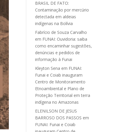
BRASIL DE FATO:
Contaminação por mercúrio
detectada em aldeias
indígenas na Bolívia
Fabrício de Souza Carvalho
em
FUNAI: Ouvidoria: saiba
como encaminhar sugestões,
denúncias e pedidos de
informação à Funai
Kleyton Sena
em
FUNAI:
Funai e Coiab inauguram
Centro de Monitoramento
Etnoambiental e Plano de
Proteção Territorial em terra
indígena no Amazonas
ELENILSON DE JESUS
BARROSO DOS PASSOS
em
FUNAI: Funai e Coiab
inauguram Centro de