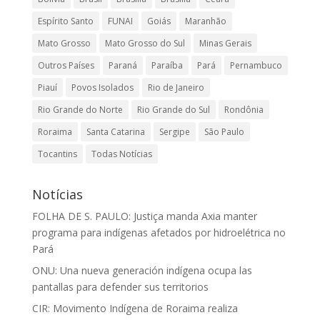
Espírito Santo
FUNAI
Goiás
Maranhão
Mato Grosso
Mato Grosso do Sul
Minas Gerais
Outros Países
Paraná
Paraíba
Pará
Pernambuco
Piauí
Povos Isolados
Rio de Janeiro
Rio Grande do Norte
Rio Grande do Sul
Rondônia
Roraima
Santa Catarina
Sergipe
São Paulo
Tocantins
Todas Notícias
Notícias
FOLHA DE S. PAULO: Justiça manda Axia manter
programa para indígenas afetados por hidroelétrica no
Pará
ONU: Una nueva generación indígena ocupa las
pantallas para defender sus territorios
CIR: Movimento Indígena de Roraima realiza