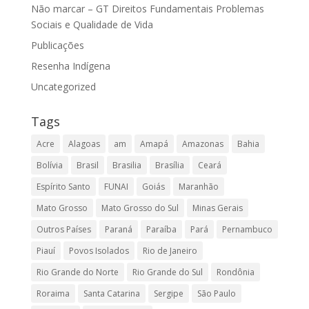
Não marcar – GT Direitos Fundamentais Problemas
Sociais e Qualidade de Vida
Publicações
Resenha Indígena
Uncategorized
Tags
Acre
Alagoas
am
Amapá
Amazonas
Bahia
Bolívia
Brasil
Brasilia
Brasília
Ceará
Espírito Santo
FUNAI
Goiás
Maranhão
Mato Grosso
Mato Grosso do Sul
Minas Gerais
Outros Países
Paraná
Paraíba
Pará
Pernambuco
Piauí
Povos Isolados
Rio de Janeiro
Rio Grande do Norte
Rio Grande do Sul
Rondônia
Roraima
Santa Catarina
Sergipe
São Paulo