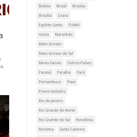
Bolívia
Brasil
Brasilia
Brasília
Ceará
Espírito Santo
FUNAI
a
Goiás
Maranhão
Mato Grosso
Mato Grosso do Sul
e
Minas Gerais
Outros Países
ca,
Paraná
Paraíba
Pará
Pernambuco
Piauí
Povos Isolados
Rio de Janeiro
Rio Grande do Norte
Rio Grande do Sul
Rondônia
Roraima
Santa Catarina