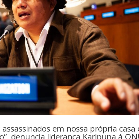
 assassinados em nossa própria casa 
vo”, denuncia liderança Karipuna à O