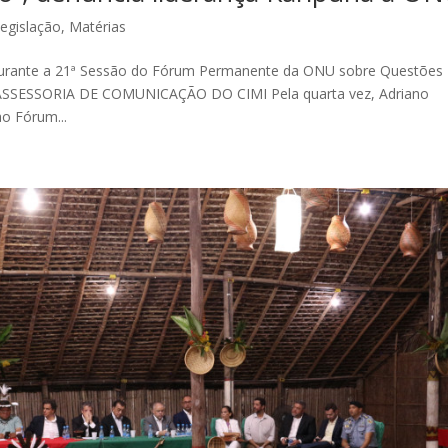
egislação
,
Matérias
, durante a 21ª Sessão do Fórum Permanente da ONU sobre Questões
 ASSESSORIA DE COMUNICAÇÃO DO CIMI Pela quarta vez, Adriano
ao Fórum...