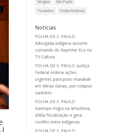
Sergipe
São Paulo
Tocantins
Todas Notícias
Notícias
FOLHA DE S. PAULO:
Advogada indígena assume
comando do Repórter Eco na
TV Cultura
FOLHA DE S. PAULO: Justiça
Federal ordena ações
urgentes para povo maxakali
em Minas Gerais, por colapso
sanitário
FOLHA DE S. PAULO:
Garimpo migra na amazônia,
dribla fiscalização e gera
e
conflito entre indígenas
NU
FOLHA DE S. PAULO: