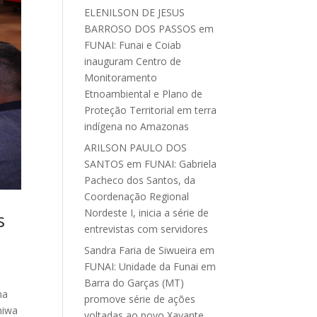
ELENILSON DE JESUS
BARROSO DOS PASSOS
em
FUNAI: Funai e Coiab
inauguram Centro de
Monitoramento
Etnoambiental e Plano de
Proteção Territorial em terra
indígena no Amazonas
ARILSON PAULO DOS
SANTOS
em
FUNAI: Gabriela
Pacheco dos Santos, da
Coordenação Regional
Nordeste I, inicia a série de
s
entrevistas com servidores
Sandra Faria de Siwueira
em
FUNAI: Unidade da Funai em
Barra do Garças (MT)
ma
promove série de ações
niwa
voltadas ao povo Xavante