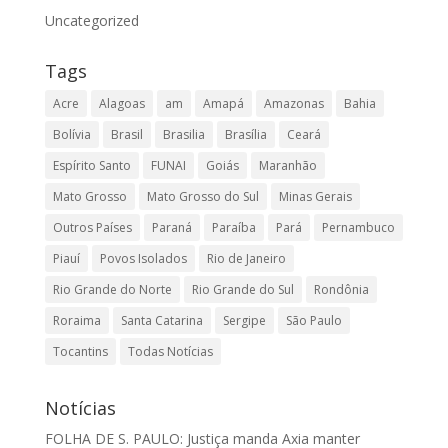
Uncategorized
Tags
Acre
Alagoas
am
Amapá
Amazonas
Bahia
Bolívia
Brasil
Brasilia
Brasília
Ceará
Espírito Santo
FUNAI
Goiás
Maranhão
Mato Grosso
Mato Grosso do Sul
Minas Gerais
Outros Países
Paraná
Paraíba
Pará
Pernambuco
Piauí
Povos Isolados
Rio de Janeiro
Rio Grande do Norte
Rio Grande do Sul
Rondônia
Roraima
Santa Catarina
Sergipe
São Paulo
Tocantins
Todas Notícias
Notícias
FOLHA DE S. PAULO: Justiça manda Axia manter