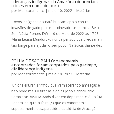
lideranças indígenas da Amazônia denunciam
crimes em nome do ouro
por
Monitoramento
|
maio 10, 2022
|
Matérias
Povos indígenas do Pará buscam apoio contra
invasões de garimpeiros e mineradoras como a Belo
Sun Nádia Pontes DW| 10 de Maio de 2022 às 17:28
Maria Leusa Munduruku nunca pensou que precisaria ir
tão longe para ajudar o seu povo. Na Suíça, diante de...
FOLHA DE SÃO PAULO: Yanomamis
encontrados foram cooptados pelo garimpo,
diz liderança indígena
por
Monitoramento
|
maio 10, 2022
|
Matérias
Júnior Hekurari afirmou que vem sofrendo ameaças e
não pode mais visitar as aldeias João GabrielFabio
SerapiãoBRASÍLIA Após dizer em depoimento à Polícia
Federal na quinta-feira (5) que os​ yanomamis
supostamente desaparecidos da aldeia de Aracaçá