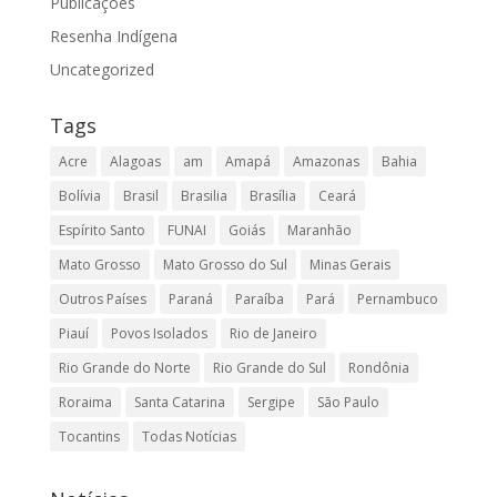
Publicações
Resenha Indígena
Uncategorized
Tags
Acre
Alagoas
am
Amapá
Amazonas
Bahia
Bolívia
Brasil
Brasilia
Brasília
Ceará
Espírito Santo
FUNAI
Goiás
Maranhão
Mato Grosso
Mato Grosso do Sul
Minas Gerais
Outros Países
Paraná
Paraíba
Pará
Pernambuco
Piauí
Povos Isolados
Rio de Janeiro
Rio Grande do Norte
Rio Grande do Sul
Rondônia
Roraima
Santa Catarina
Sergipe
São Paulo
Tocantins
Todas Notícias