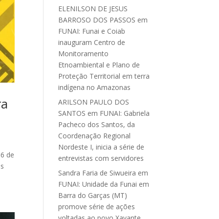
ELENILSON DE JESUS
BARROSO DOS PASSOS
em
FUNAI: Funai e Coiab
inauguram Centro de
Monitoramento
Etnoambiental e Plano de
Proteção Territorial em terra
indígena no Amazonas
ra
ARILSON PAULO DOS
SANTOS
em
FUNAI: Gabriela
Pacheco dos Santos, da
Coordenação Regional
Nordeste I, inicia a série de
16 de
entrevistas com servidores
os
Sandra Faria de Siwueira
em
FUNAI: Unidade da Funai em
Barra do Garças (MT)
promove série de ações
voltadas ao povo Xavante