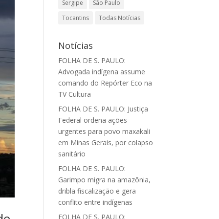
Sergipe
São Paulo
Tocantins
Todas Notícias
Notícias
FOLHA DE S. PAULO:
Advogada indígena assume
comando do Repórter Eco na
TV Cultura
FOLHA DE S. PAULO: Justiça
Federal ordena ações
urgentes para povo maxakali
em Minas Gerais, por colapso
sanitário
FOLHA DE S. PAULO:
Garimpo migra na amazônia,
dribla fiscalização e gera
conflito entre indígenas
de
FOLHA DE S. PAULO: