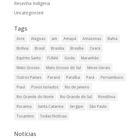
Resenha Indígena
Uncategorized
Tags
Acre
Alagoas
am
Amapá
Amazonas
Bahia
Bolívia
Brasil
Brasilia
Brasília
Ceará
Espírito Santo
FUNAI
Goiás
Maranhão
Mato Grosso
Mato Grosso do Sul
Minas Gerais
Outros Países
Paraná
Paraíba
Pará
Pernambuco
Piauí
Povos Isolados
Rio de Janeiro
Rio Grande do Norte
Rio Grande do Sul
Rondônia
Roraima
Santa Catarina
Sergipe
São Paulo
Tocantins
Todas Notícias
Notícias